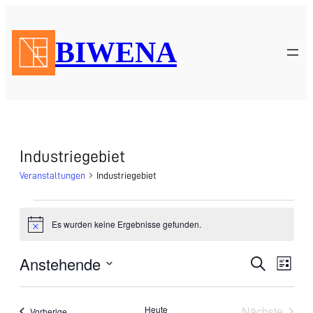
BIWENA
Industriegebiet
Veranstaltungen
Industriegebiet
Veranstaltungen
Es wurden keine Ergebnisse gefunden.
Hinweis
Anstehende
Vera
Verans
Suche
Liste
Ansi
Datum
Suche
Navi
wählen.
Heute
Nächste
Veranstaltungen
Vorherige