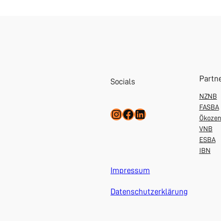
Partn
Socials
NZNB
FASBA
Instagram
Facebook
LinkedIn
Ökoze
VNB
ESBA
IBN
Impressum
Datenschutzerklärung