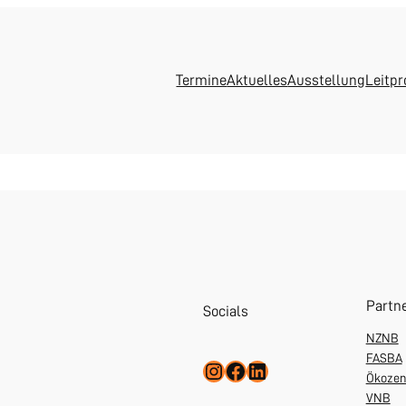
Termine
Aktuelles
Ausstellung
Leitpr
Partn
Socials
NZNB
FASBA
Instagram
Facebook
LinkedIn
Ökoze
VNB