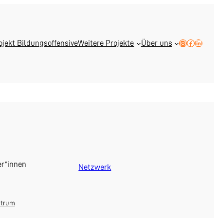
Instagram
Facebook
LinkedI
ojekt Bildungsoffensive
Weitere Projekte
Über uns
er*innen
Netzwerk
ntrum